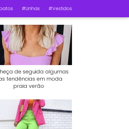
patos
#Unhas
#Vestidos
heça de seguida algumas
as tendências em moda
praia verão