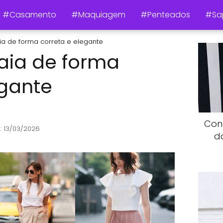
#Casamento
#Maquiagem
#Penteados
#Sa
a de forma correta e elegante
aia de forma
egante
Con
: 13/03/2026
d