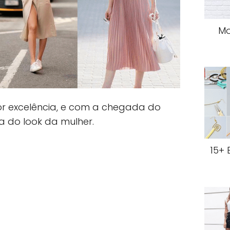
Mo
or excelência, e com a chegada do
a do look da mulher.
15+ 