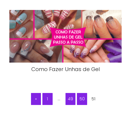
Como Fazer Unhas de Gel
«
1
…
49
50
51