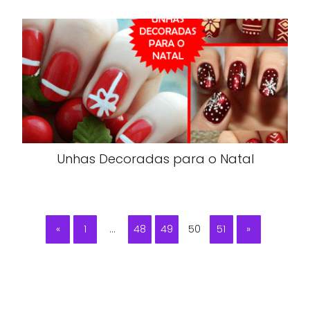
Unhas Decoradas para o Natal
«
1
…
48
49
50
51
»