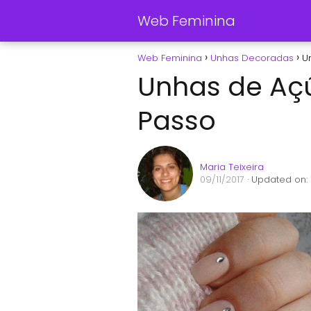
Web Feminina
Web Feminina
Unhas Decoradas
U
Unhas de Aç
Passo
Maria Teixeira
09/11/2017
· Updated on: