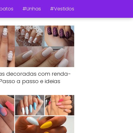
patos
#Unhas
#Vestidos
as decoradas com renda-
Passo a passo e ideias