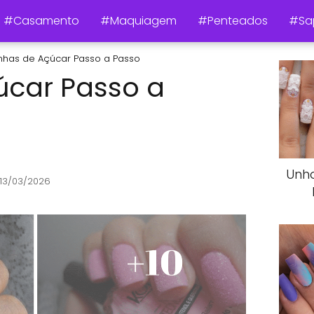
#Casamento
#Maquiagem
#Penteados
#Sa
nhas de Açúcar Passo a Passo
úcar Passo a
Unh
 13/03/2026