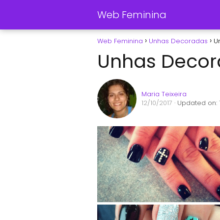
Web Feminina
Web Feminina
Unhas Decoradas
U
Unhas Decor
Maria Teixeira
12/10/2017
· Updated on: