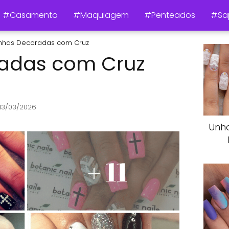
#Casamento
#Maquiagem
#Penteados
#Sa
nhas Decoradas com Cruz
adas com Cruz
 13/03/2026
Unh