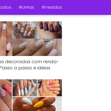
patos
#Unhas
#Vestidos
as decoradas com renda-
Passo a passo e ideias