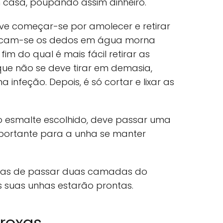
 casa, poupando assim dinheiro.
ve começar-se por amolecer e retirar
colocam-se os dedos em água morna
im do qual é mais fácil retirar as
que não se deve tirar em demasia,
nfeção. Depois, é só cortar e lixar as
 o esmalte escolhido, deve passar uma
mportante para a unha se manter
enas de passar duas camadas do
s suas unhas estarão prontas.
 roxas