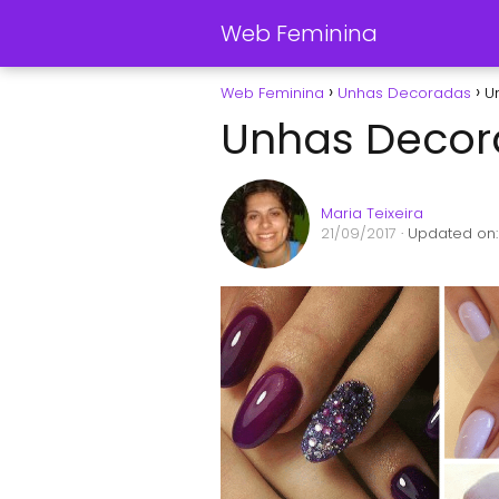
Web Feminina
Web Feminina
Unhas Decoradas
U
Unhas Decor
Maria Teixeira
21/09/2017
· Updated on: