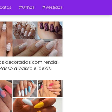
patos
#Unhas
#Vestidos
as decoradas com renda-
Passo a passo e ideias