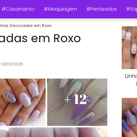
#Casamento
#Maquiagem
#Penteados
#Sa
nhas Decoradas em Roxo
adas em Roxo
 13/03/2026
Unh