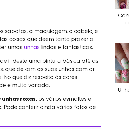
Com
c
os sapatos, a maquiagem, o cabelo, e
itas coisas que deem tanto prazer a
 ter umas
unhas
lindas e fantásticas.
e ir deste uma pintura básica até às
, que deixam as suas unhas com ar
. No que diz respeito às cores
nde e muito variada.
Unha
e
unhas roxas,
os vários esmaltes e
 Pode conferir ainda várias fotos de