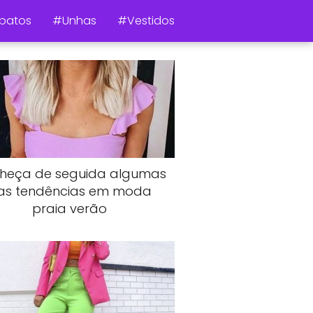
patos
#Unhas
#Vestidos
heça de seguida algumas
as tendências em moda
praia verão