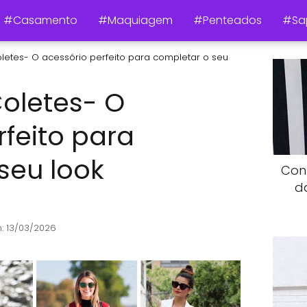
#Casamento
#Maquiagem
#Penteados
#Sa
etes- O acessório perfeito para completar o seu
oletes- O
rfeito para
seu look
Con
d
: 13/03/2026