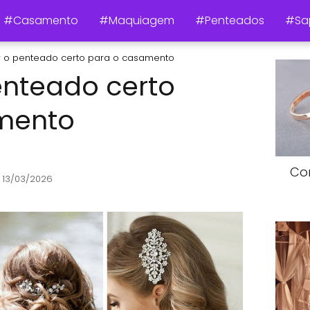
#Casamento
#Maquiagem
#Penteados
#Sa
r o penteado certo para o casamento
enteado certo
mento
Co
 13/03/2026