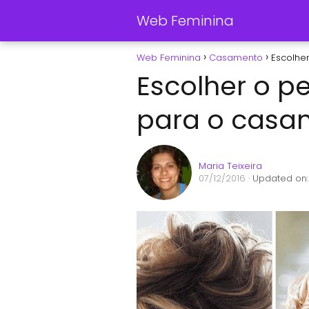
Web Feminina
Web Feminina
Casamento
Escolhe
Escolher o p
para o casa
Maria Teixeira
07/12/2016
· Updated on: