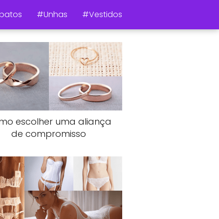
patos
#Unhas
#Vestidos
mo escolher uma aliança
de compromisso