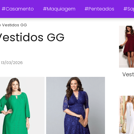
#Casamento
#Maquiagem
#Penteados
#Sa
 Vestidos GG
Vestidos GG
 13/03/2026
Vest