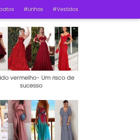
patos
#Unhas
#Vestidos
ido vermelho- Um risco de
sucesso