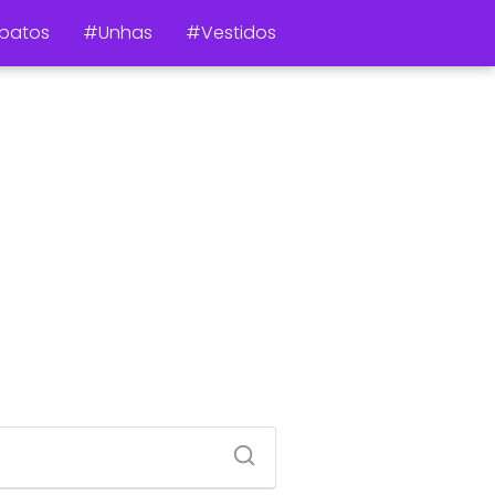
patos
#Unhas
#Vestidos