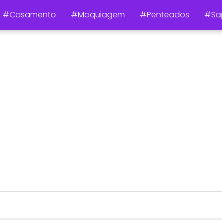
#Casamento
#Maquiagem
#Penteados
#Sa