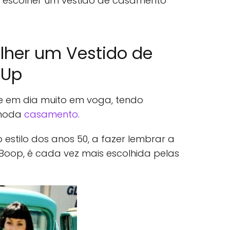
 escolher um vestido de casamento
lher um Vestido de
 Up
je em dia muito em voga, tendo
 moda
casamento
.
estilo dos anos 50, a fazer lembrar a
Boop, é cada vez mais escolhida pelas