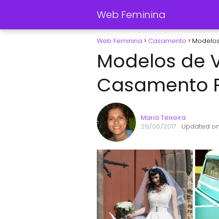
Web Feminina
Web Feminina
Casamento
Modelos
Modelos de V
Casamento P
Maria Teixeira
29/06/2017
· Updated on