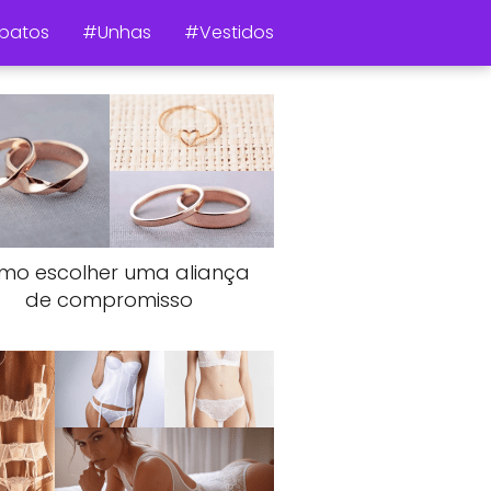
patos
#Unhas
#Vestidos
mo escolher uma aliança
de compromisso